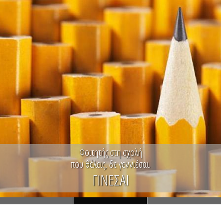
Φοιτητής στη σχολή
που θέλεις, δε γεννιέσαι.
ΓΙΝΕΣΑΙ