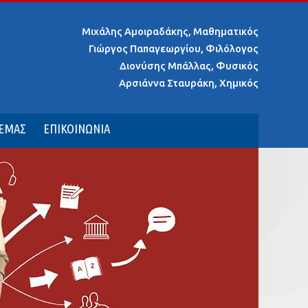
Μιχάλης Αμοιραδάκης, Μαθηματικός
Γιώργος Παπαγεωργίου, Φιλόλογος
Διονύσης Μπάλλας, Φυσικός
Αρσιάννα Σταυράκη, Χημικός
 ΕΜΑΣ
ΕΠΙΚΟΙΝΩΝΙΑ
κοτεχνική υποδομή.
Τα συστατικά της υψηλής ποιότητας.
κός / επαγγελματικός προσ...